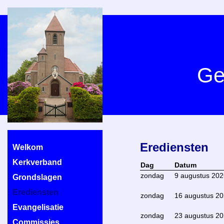
Ge
Erediensten
Welkom
Kerkverband
Dag
Datum
zondag
9 augustus 202
Grondslagen
Erediensten
zondag
16 augustus 2
Evangelisatie
zondag
23 augustus 2
Commissies