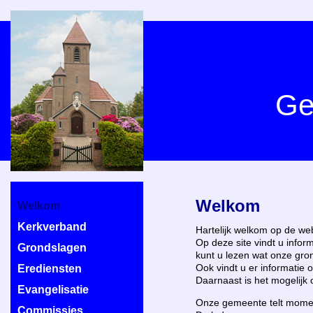
Ge
Welkom
Welkom
Kerkverband
Hartelijk welkom op de we
Op deze site vindt u info
Grondslagen
kunt u lezen wat onze gron
Ook vindt u er informatie
Erediensten
Daarnaast is het mogelijk
Evangelisatie
Onze gemeente telt moment
Commissies